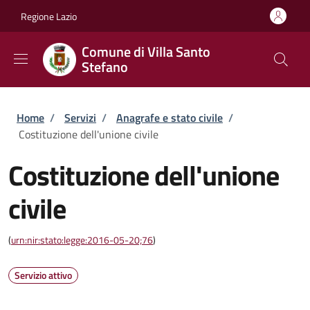
Salta al contenuto principale
Skip to footer content
Regione Lazio
Comune di Villa Santo
Stefano
Briciole di pane
Home
/
Servizi
/
Anagrafe e stato civile
/
Costituzione dell'unione civile
Costituzione dell'unione
civile
(
urn:nir:stato:legge:2016-05-20;76
)
Servizio attivo