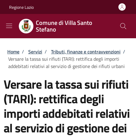
Salta al contenuto principale
Skip to footer content
Regione Lazio
Comune di Villa Santo
Stefano
Briciole di pane
Home
/
Servizi
/
Tributi, finanze e contravvenzioni
/
Versare la tassa sui rifiuti (TARI): rettifica degli importi
addebitati relativi al servizio di gestione dei rifiuti urbani
Versare la tassa sui rifiuti
(TARI): rettifica degli
importi addebitati relativi
al servizio di gestione dei