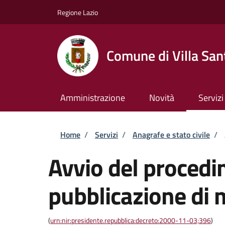
Salta al contenuto principale
Skip to footer content
Regione Lazio
Comune di Villa San
Amministrazione
Novità
Servizi
Briciole di pane
Home
/
Servizi
/
Anagrafe e stato civile
/
Avvio del procedi
pubblicazione di
(
urn:nir:presidente.repubblica:decreto:2000-11-03;396
)