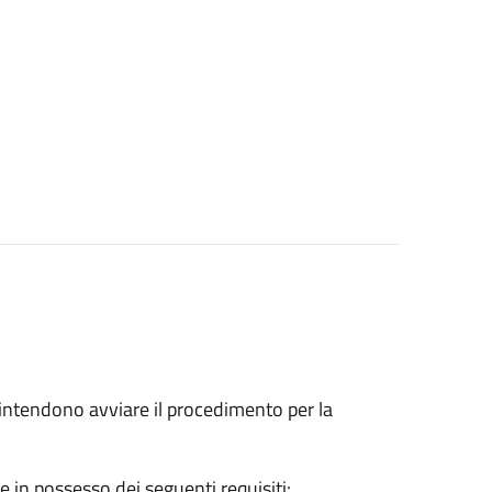
he intendono avviare il procedimento per la
e in possesso dei seguenti requisiti: