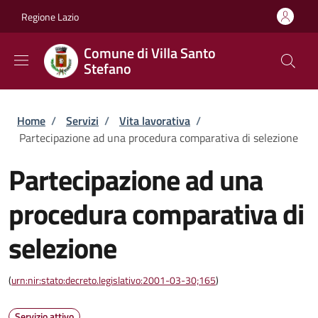
Salta al contenuto principale
Skip to footer content
Regione Lazio
Comune di Villa Santo
Stefano
Briciole di pane
Home
/
Servizi
/
Vita lavorativa
/
Partecipazione ad una procedura comparativa di selezione
Partecipazione ad una
procedura comparativa di
selezione
(
urn:nir:stato:decreto.legislativo:2001-03-30;165
)
Servizio attivo