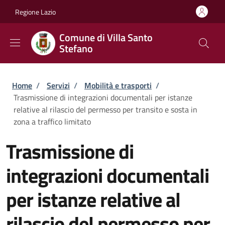
Salta al contenuto principale
Skip to footer content
Regione Lazio
Comune di Villa Santo
Stefano
Briciole di pane
Home
/
Servizi
/
Mobilità e trasporti
/
Trasmissione di integrazioni documentali per istanze
relative al rilascio del permesso per transito e sosta in
zona a traffico limitato
Trasmissione di
integrazioni documentali
per istanze relative al
rilascio del permesso per