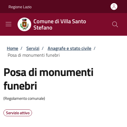
Salta al contenuto principale
Skip to footer content
Regione Lazio
Comune di Villa Santo
Stefano
Briciole di pane
Home
/
Servizi
/
Anagrafe e stato civile
/
Posa di monumenti funebri
Posa di monumenti
funebri
(Regolamento comunale)
Servizio attivo