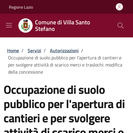
Salta al contenuto principale
Skip to footer content
Regione Lazio
Comune di Villa Santo
Stefano
Briciole di pane
Home
/
Servizi
/
Autorizzazioni
/
Occupazione di suolo pubblico per l'apertura di cantieri e
per svolgere attività di scarico merci e traslochi: modifica
della concessione
Occupazione di suolo
pubblico per l'apertura di
cantieri e per svolgere
attività di scarico merci e