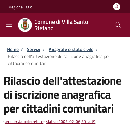
Salta al contenuto principale
Skip to footer content
Regione Lazio
Comune di Villa Santo
Stefano
Briciole di pane
Home
/
Servizi
/
Anagrafe e stato civile
/
Rilascio dell'attestazione di iscrizione anagrafica per
cittadini comunitari
Rilascio dell'attestazione
di iscrizione anagrafica
per cittadini comunitari
(
urn:nir:stato:decreto.legislativo:2007-02-06;30~art9
)