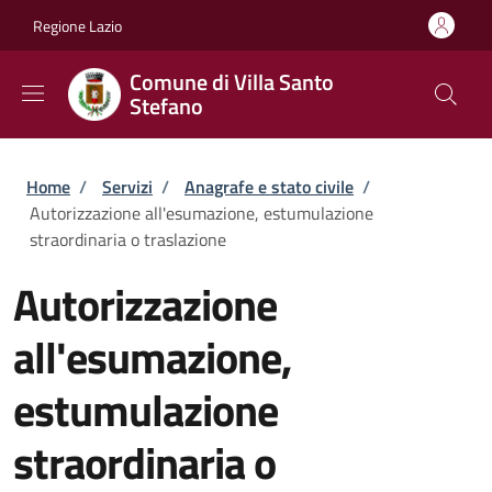
Salta al contenuto principale
Skip to footer content
Regione Lazio
Comune di Villa Santo
Stefano
Briciole di pane
Home
/
Servizi
/
Anagrafe e stato civile
/
Autorizzazione all'esumazione, estumulazione
straordinaria o traslazione
Autorizzazione
all'esumazione,
estumulazione
straordinaria o