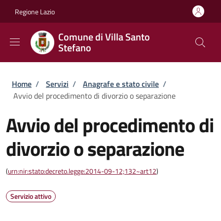
Salta al contenuto principale
Skip to footer content
Regione Lazio
Comune di Villa Santo
Stefano
Briciole di pane
Home
/
Servizi
/
Anagrafe e stato civile
/
Avvio del procedimento di divorzio o separazione
Avvio del procedimento di
divorzio o separazione
(
urn:nir:stato:decreto.legge:2014-09-12;132~art12
)
Servizio attivo