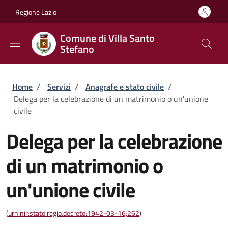
Salta al contenuto principale
Skip to footer content
Regione Lazio
Comune di Villa Santo
Stefano
Briciole di pane
Home
/
Servizi
/
Anagrafe e stato civile
/
Delega per la celebrazione di un matrimonio o un'unione
civile
Delega per la celebrazione
di un matrimonio o
un'unione civile
(
urn:nir:stato:regio.decreto:1942-03-16;262
)