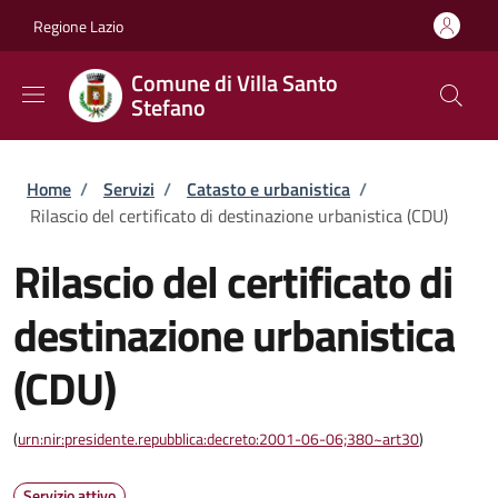
Salta al contenuto principale
Skip to footer content
Regione Lazio
Comune di Villa Santo
Stefano
Briciole di pane
Home
/
Servizi
/
Catasto e urbanistica
/
Rilascio del certificato di destinazione urbanistica (CDU)
Rilascio del certificato di
destinazione urbanistica
(CDU)
(
urn:nir:presidente.repubblica:decreto:2001-06-06;380~art30
)
Servizio attivo