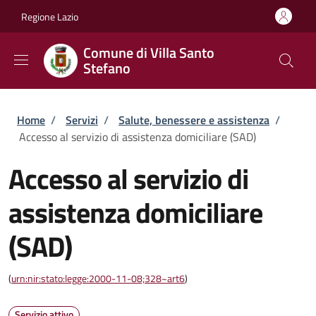
Salta al contenuto principale
Skip to footer content
Regione Lazio
Comune di Villa Santo
Stefano
Briciole di pane
Home
/
Servizi
/
Salute, benessere e assistenza
/
Accesso al servizio di assistenza domiciliare (SAD)
Accesso al servizio di
assistenza domiciliare
(SAD)
(
urn:nir:stato:legge:2000-11-08;328~art6
)
Servizio attivo