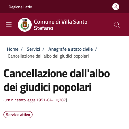
Salta al contenuto principale
Skip to footer content
Regione Lazio
Comune di Villa Santo
Stefano
Briciole di pane
Home
/
Servizi
/
Anagrafe e stato civile
/
Cancellazione dall'albo dei giudici popolari
Cancellazione dall'albo
dei giudici popolari
(
urn:nir:stato:legge:1951-04-10;287
)
Servizio attivo