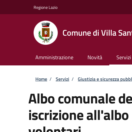
Salta al contenuto principale
Skip to footer content
Regione Lazio
Comune di Villa San
Amministrazione
Novità
Servizi
Briciole di pane
Home
/
Servizi
/
Giustizia e sicurezza pubbl
Albo comunale dei
iscrizione all'alb
volontari