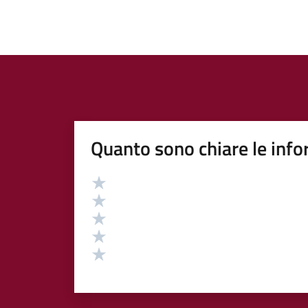
Quanto sono chiare le info
Valutazione
Valuta 5 stelle su 5
Valuta 4 stelle su 5
Valuta 3 stelle su 5
Valuta 2 stelle su 5
Valuta 1 stelle su 5