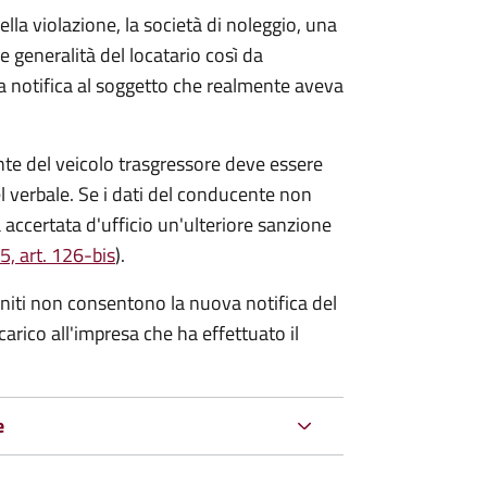
lla violazione, la società di noleggio, una
le generalità del locatario così da
va notifica al soggetto che realmente aveva
te del veicolo trasgressore deve essere
el verbale.
Se i dati del conducente non
 accertata d'ufficio un'ulteriore sanzione
5, art. 126-bis
).
forniti non consentono la nuova notifica del
 carico all'impresa che ha effettuato il
e