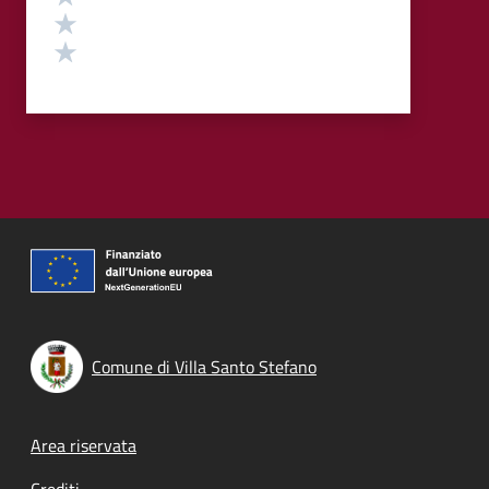
Valuta 2 stelle su 5
Valuta 1 stelle su 5
Comune di Villa Santo Stefano
Footer menu
Area riservata
Crediti