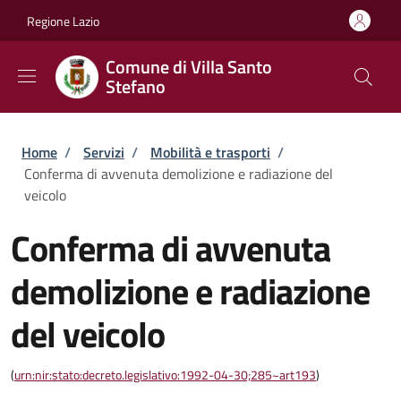
Salta al contenuto principale
Skip to footer content
Regione Lazio
Comune di Villa Santo
Stefano
Briciole di pane
Home
/
Servizi
/
Mobilità e trasporti
/
Conferma di avvenuta demolizione e radiazione del
veicolo
Conferma di avvenuta
demolizione e radiazione
del veicolo
(
urn:nir:stato:decreto.legislativo:1992-04-30;285~art193
)