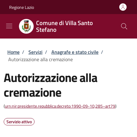
Salta al contenuto principale
Skip to footer content
Regione Lazio
Comune di Villa Santo
Stefano
Briciole di pane
Home
/
Servizi
/
Anagrafe e stato civile
/
Autorizzazione alla cremazione
Autorizzazione alla
cremazione
(
urn:nir:presidente.repubblica:decreto:1990-09-10;285~art79
)
Servizio attivo