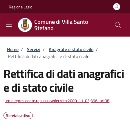
Salta al contenuto principale
Skip to footer content
Regione Lazio
Comune di Villa Santo
Stefano
Briciole di pane
Home
/
Servizi
/
Anagrafe e stato civile
/
Rettifica di dati anagrafici e di stato civile
Rettifica di dati anagrafici
e di stato civile
(
urn:nir:presidente.repubblica:decreto:2000-11-03;396~art98
)
Servizio attivo