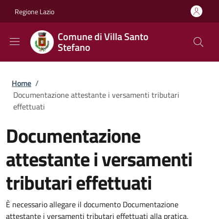
Salta al contenuto principale
Skip to footer content
Regione Lazio
Comune di Villa Santo
Stefano
Briciole di pane
Home
/
Documentazione attestante i versamenti tributari
effettuati
Documentazione
attestante i versamenti
tributari effettuati
È necessario allegare il documento Documentazione
attestante i versamenti tributari effettuati alla pratica.