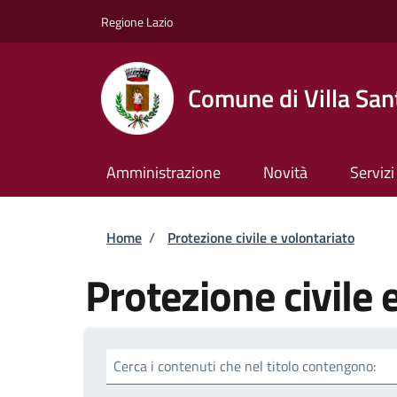
Salta al contenuto principale
Skip to footer content
Regione Lazio
Comune di Villa San
Amministrazione
Novità
Servizi
Briciole di pane
Home
/
Protezione civile e volontariato
Protezione civile 
Cerca i contenuti che nel titolo contengono: