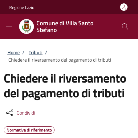
Salta al contenuto principale
Skip to footer content
Regione Lazio
Comune di Villa Santo
Stefano
Briciole di pane
Home
/
Tributi
/
Chiedere il riversamento del pagamento di tributi
Chiedere il riversamento
del pagamento di tributi
Condividi
Normativa di riferimento