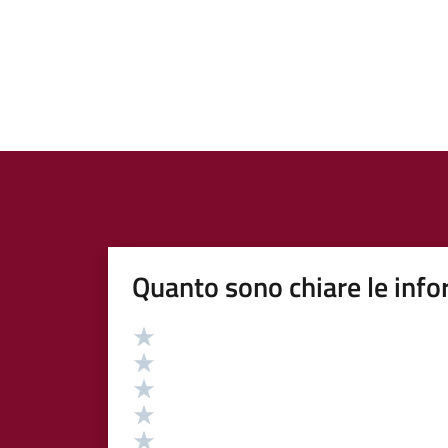
Quanto sono chiare le info
Valutazione
Valuta 5 stelle su 5
Valuta 4 stelle su 5
Valuta 3 stelle su 5
Valuta 2 stelle su 5
Valuta 1 stelle su 5