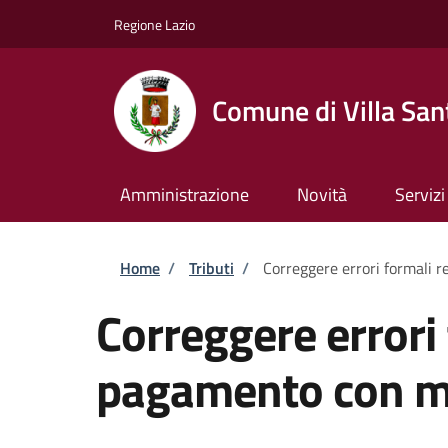
Salta al contenuto principale
Skip to footer content
Regione Lazio
Comune di Villa San
Amministrazione
Novità
Servizi
Briciole di pane
Home
/
Tributi
/
Correggere errori formali 
Correggere errori 
pagamento con m