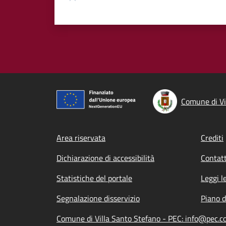
Comune di Vi
Footer menu
Area riservata
Crediti
Dichiarazione di accessibilità
Contatt
Statistiche del portale
Leggi l
Segnalazione disservizio
Piano d
Comune di Villa Santo Stefano - PEC: info@pec.co