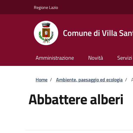
Salta al contenuto principale
Skip to footer content
Regione Lazio
Comune di Villa San
Amministrazione
Novità
Servizi
Briciole di pane
Home
/
Ambiente, paesaggio ed ecologia
/
Abbattere alberi