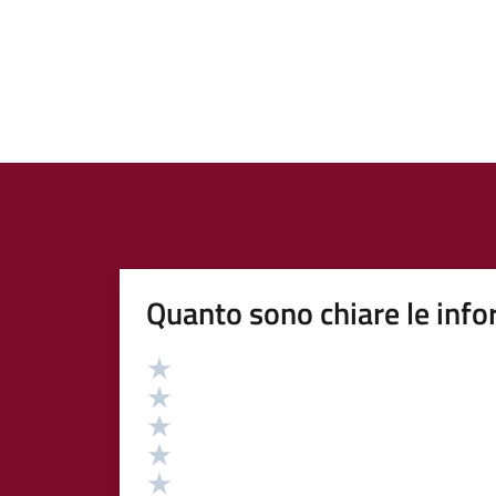
Quanto sono chiare le info
Valutazione
Valuta 5 stelle su 5
Valuta 4 stelle su 5
Valuta 3 stelle su 5
Valuta 2 stelle su 5
Valuta 1 stelle su 5