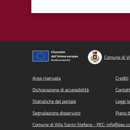
Comune di Vi
Footer menu
Area riservata
Crediti
Dichiarazione di accessibilità
Contatt
Statistiche del portale
Leggi l
Segnalazione disservizio
Piano d
Comune di Villa Santo Stefano - PEC: info@pec.co