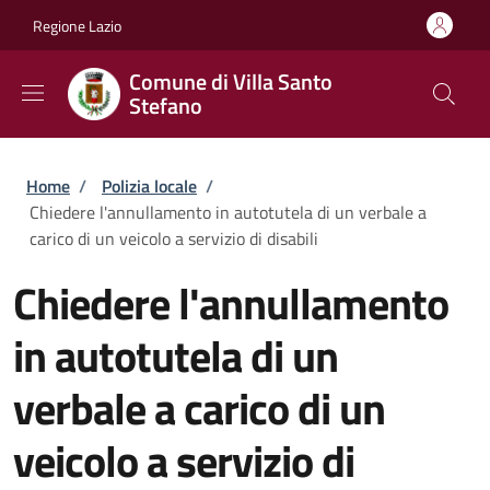
Salta al contenuto principale
Skip to footer content
Regione Lazio
Comune di Villa Santo
Stefano
Briciole di pane
Home
/
Polizia locale
/
Chiedere l'annullamento in autotutela di un verbale a
carico di un veicolo a servizio di disabili
Chiedere l'annullamento
in autotutela di un
verbale a carico di un
veicolo a servizio di