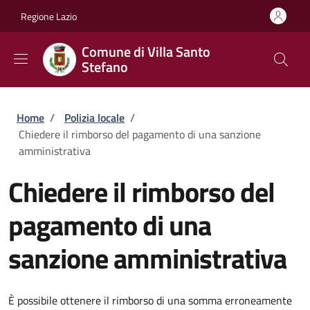
Salta al contenuto principale
Skip to footer content
Regione Lazio
Comune di Villa Santo
Stefano
Briciole di pane
Home
/
Polizia locale
/
Chiedere il rimborso del pagamento di una sanzione
amministrativa
Chiedere il rimborso del
pagamento di una
sanzione amministrativa
È possibile ottenere il rimborso di una somma erroneamente