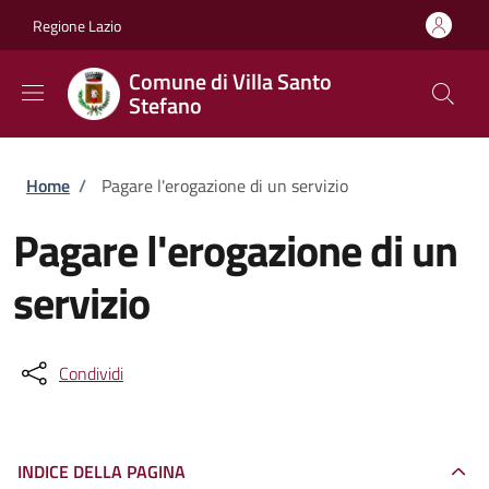
Salta al contenuto principale
Skip to footer content
Regione Lazio
Comune di Villa Santo
Stefano
Briciole di pane
Home
/
Pagare l'erogazione di un servizio
Pagare l'erogazione di un
servizio
Condividi
INDICE DELLA PAGINA