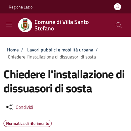
Salta al contenuto principale
Skip to footer content
Regione Lazio
Comune di Villa Santo
Stefano
Briciole di pane
Home
/
Lavori pubblici e mobilità urbana
/
Chiedere l'installazione di dissuasori di sosta
Chiedere l'installazione di
dissuasori di sosta
Condividi
Normativa di riferimento